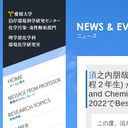
須之内朋哉さん (大学院理工学研究科博士後期課
程２年生) が S
and Chemis
2022でBes
この度、沿