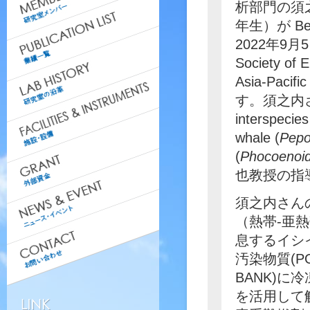
析部門の須
年生）が Bes
2022年9月
Society of 
Asia-Pac
す。須之内さん
interspecie
whale (
Pepo
(
Phocoenoide
也教授の指
須之内さん
（熱帯-亜
息するイシ
汚染物質(P
BANK)に
を活用して