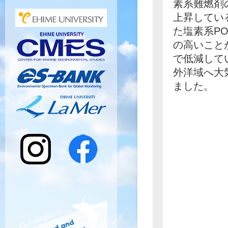
素系難燃剤
上昇している
た塩素系P
の高いこと
で低減して
外洋域へ大
ました。