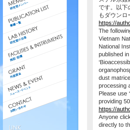
です。以下
もダウンロ
https://aut
The followin
Vietnam Nati
National Ins
published in
‘Bioaccessib
organophosph
dust matrice
processing 
Please use ‘
providing 50
https://aut
Anyone click
directly to t